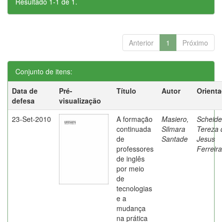
Resultado 1-1 de 1.
Anterior
1
Próximo
Conjunto de itens:
Data de
Pré-
Título
Autor
Orient
defesa
visualização
23-Set-2010
A formação
Masiero,
Scheide
continuada
Silmara
Tereza 
de
Santade
Jesus
professores
Ferreira
de inglês
por meio
de
tecnologias
e a
mudança
na prática