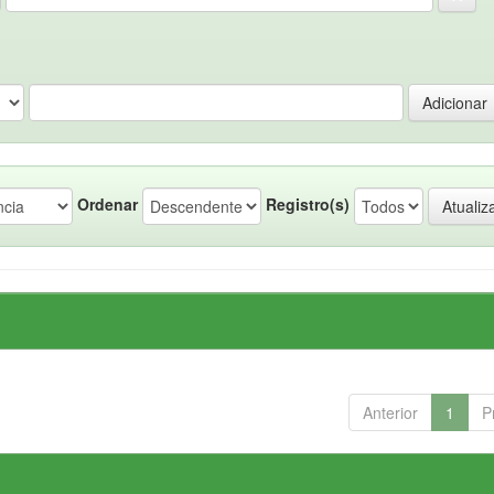
Ordenar
Registro(s)
Anterior
1
P