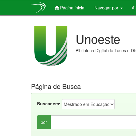
Página inicial
Navegar por
A
Skip
navigation
Unoeste
Biblioteca Digital de Teses e D
Página de Busca
Buscar em:
por