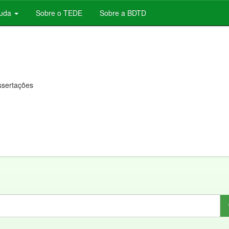
juda
Sobre o TEDE
Sobre a BDTD
issertações