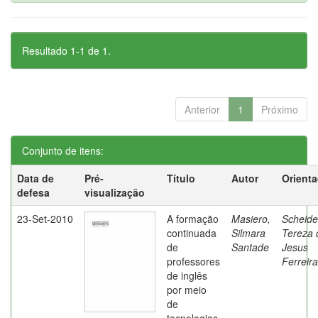
Resultado 1-1 de 1.
Anterior
1
Próximo
Conjunto de itens:
Data de
Pré-
Título
Autor
Orient
defesa
visualização
23-Set-2010
A formação
Masiero,
Scheide
continuada
Silmara
Tereza 
de
Santade
Jesus
professores
Ferreira
de inglês
por meio
de