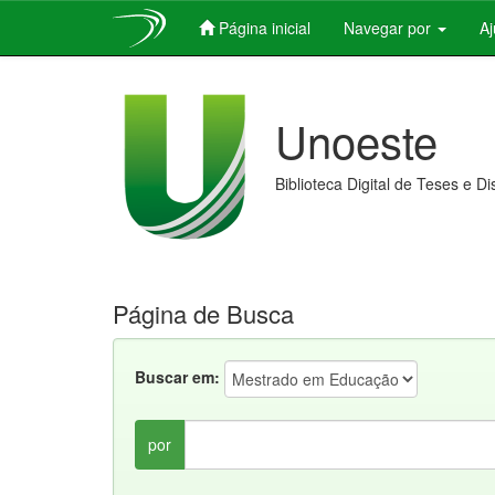
Página inicial
Navegar por
A
Skip
navigation
Unoeste
Biblioteca Digital de Teses e D
Página de Busca
Buscar em:
por