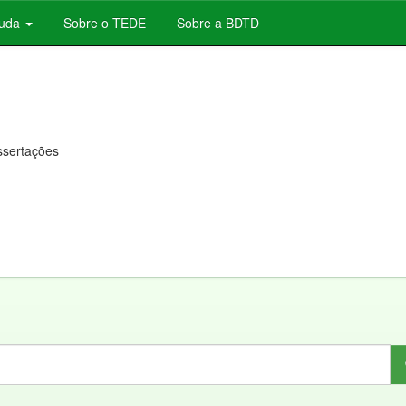
juda
Sobre o TEDE
Sobre a BDTD
issertações