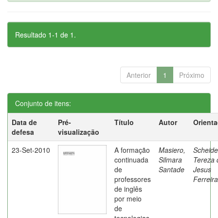
Resultado 1-1 de 1.
Anterior
1
Próximo
Conjunto de itens:
Data de
Pré-
Título
Autor
Orient
defesa
visualização
23-Set-2010
A formação
Masiero,
Scheide
continuada
Silmara
Tereza 
de
Santade
Jesus
professores
Ferreira
de inglês
por meio
de