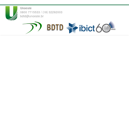
Unoeste
0800 7715533 / (18) 32292003
bdtd@unoeste.br