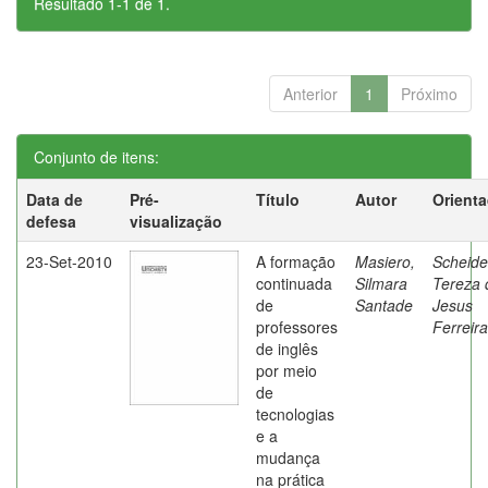
Resultado 1-1 de 1.
Anterior
1
Próximo
Conjunto de itens:
Data de
Pré-
Título
Autor
Orient
defesa
visualização
23-Set-2010
A formação
Masiero,
Scheide
continuada
Silmara
Tereza 
de
Santade
Jesus
professores
Ferreira
de inglês
por meio
de
tecnologias
e a
mudança
na prática