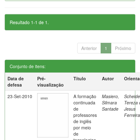
Resultado 1-1 de 1.
Anterior
1
Próximo
Conjunto de itens:
Data de
Pré-
Título
Autor
Orient
defesa
visualização
23-Set-2010
A formação
Masiero,
Scheide
continuada
Silmara
Tereza 
de
Santade
Jesus
professores
Ferreira
de inglês
por meio
de