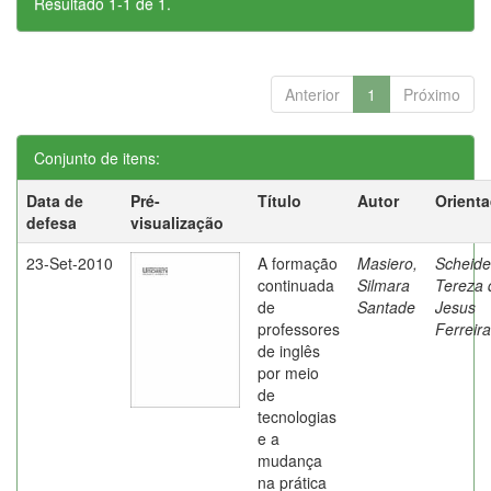
Resultado 1-1 de 1.
Anterior
1
Próximo
Conjunto de itens:
Data de
Pré-
Título
Autor
Orient
defesa
visualização
23-Set-2010
A formação
Masiero,
Scheide
continuada
Silmara
Tereza 
de
Santade
Jesus
professores
Ferreira
de inglês
por meio
de
tecnologias
e a
mudança
na prática