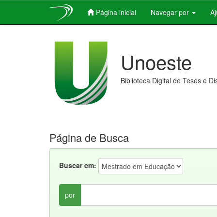
Página inicial
Navegar por
A
Skip
navigation
Unoeste
Biblioteca Digital de Teses e D
Página de Busca
Buscar em:
por