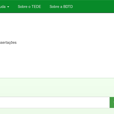
juda
Sobre o TEDE
Sobre a BDTD
issertações