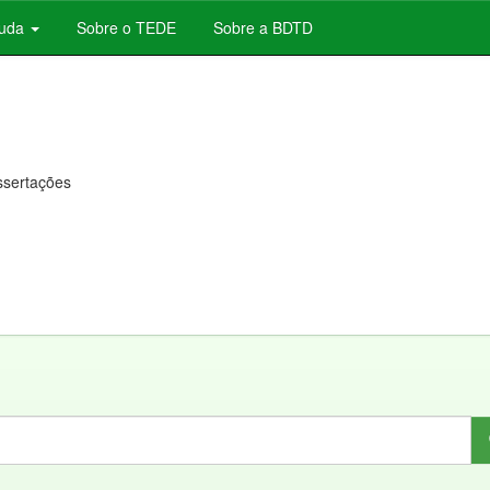
juda
Sobre o TEDE
Sobre a BDTD
issertações