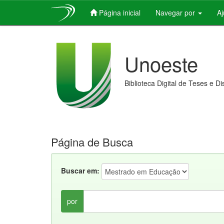
Página inicial
Navegar por
A
Skip
navigation
Unoeste
Biblioteca Digital de Teses e D
Página de Busca
Buscar em:
por