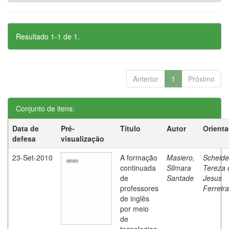
Resultado 1-1 de 1.
Anterior
1
Próximo
Conjunto de itens:
Data de
Pré-
Título
Autor
Orient
defesa
visualização
23-Set-2010
A formação
Masiero,
Scheide
continuada
Silmara
Tereza 
de
Santade
Jesus
professores
Ferreira
de inglês
por meio
de