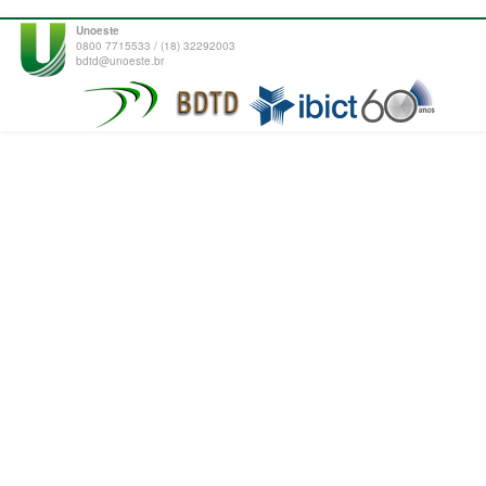
Unoeste
0800 7715533 / (18) 32292003
bdtd@unoeste.br