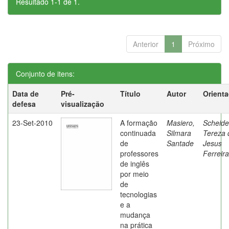
Resultado 1-1 de 1.
Anterior
1
Próximo
Conjunto de itens:
Data de
Pré-
Título
Autor
Orient
defesa
visualização
23-Set-2010
A formação
Masiero,
Scheide
continuada
Silmara
Tereza 
de
Santade
Jesus
professores
Ferreira
de inglês
por meio
de
tecnologias
e a
mudança
na prática