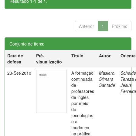
Resultado 1-1 de 1.
Anterior
1
Próximo
Conjunto de itens:
Data de
Pré-
Título
Autor
Orient
defesa
visualização
23-Set-2010
A formação
Masiero,
Scheide
continuada
Silmara
Tereza 
de
Santade
Jesus
professores
Ferreira
de inglês
por meio
de
tecnologias
e a
mudança
na prática