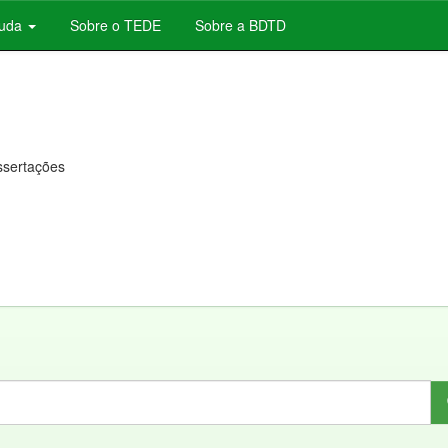
juda
Sobre o TEDE
Sobre a BDTD
issertações