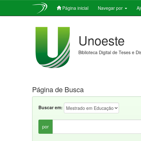
Página inicial
Navegar por
A
Skip
navigation
Unoeste
Biblioteca Digital de Teses e D
Página de Busca
Buscar em:
por