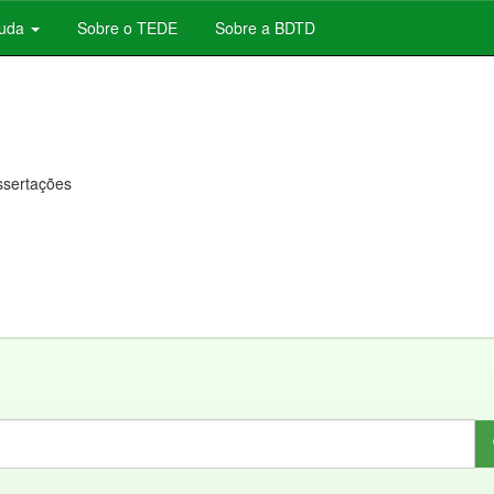
juda
Sobre o TEDE
Sobre a BDTD
issertações