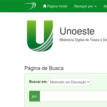
Página inicial
Navegar por
A
Skip
navigation
Unoeste
Biblioteca Digital de Teses e D
Página de Busca
Buscar em:
por