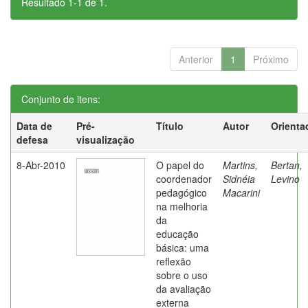
Resultado 1-1 de 1.
Anterior
1
Próximo
Conjunto de itens:
Data de
Pré-
Título
Autor
Orienta
defesa
visualização
8-Abr-2010
O papel do
Martins,
Bertan,
coordenador
Sidnéia
Levino
pedagógico
Macarini
na melhoria
da
educação
básica: uma
reflexão
sobre o uso
da avaliação
externa