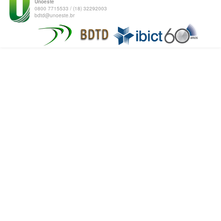
Unoeste
0800 7715533 / (18) 32292003
bdtd@unoeste.br