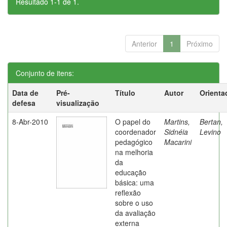
Resultado 1-1 de 1.
Anterior
1
Próximo
Conjunto de itens:
Data de
Pré-
Título
Autor
Orienta
defesa
visualização
8-Abr-2010
O papel do
Martins,
Bertan,
coordenador
Sidnéia
Levino
pedagógico
Macarini
na melhoria
da
educação
básica: uma
reflexão
sobre o uso
da avaliação
externa