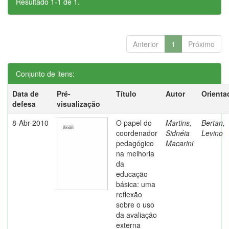
Resultado 1-1 de 1.
Anterior
1
Próximo
Conjunto de itens:
Data de
Pré-
Título
Autor
Orienta
defesa
visualização
8-Abr-2010
O papel do
Martins,
Bertan,
coordenador
Sidnéia
Levino
pedagógico
Macarini
na melhoria
da
educação
básica: uma
reflexão
sobre o uso
da avaliação
externa