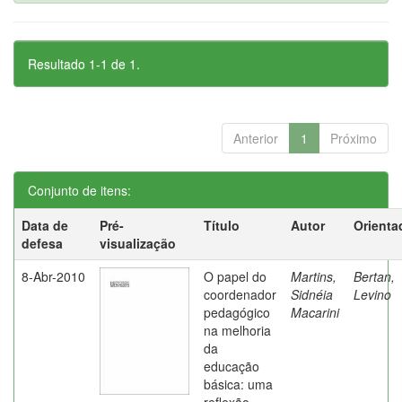
Resultado 1-1 de 1.
Anterior
1
Próximo
Conjunto de itens:
Data de
Pré-
Título
Autor
Orienta
defesa
visualização
8-Abr-2010
O papel do
Martins,
Bertan,
coordenador
Sidnéia
Levino
pedagógico
Macarini
na melhoria
da
educação
básica: uma