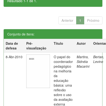
Resultado 1-1 de 1.
Anterior
1
Próximo
Conjunto de itens:
Data de
Pré-
Título
Autor
Orienta
defesa
visualização
8-Abr-2010
O papel do
Martins,
Bertan,
coordenador
Sidnéia
Levino
pedagógico
Macarini
na melhoria
da
educação
básica: uma
reflexão
sobre o uso
da avaliação
externa