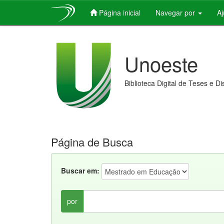
Página inicial
Navegar por
A
Skip
navigation
Unoeste
Biblioteca Digital de Teses e D
Página de Busca
Buscar em:
por