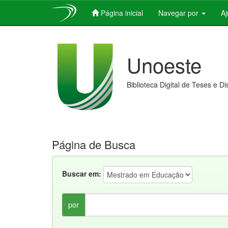
Página inicial
Navegar por
A
Skip
navigation
Unoeste
Biblioteca Digital de Teses e D
Página de Busca
Buscar em:
por