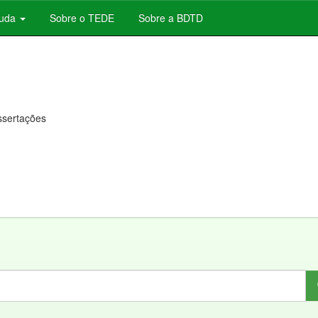
juda
Sobre o TEDE
Sobre a BDTD
issertações