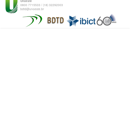
Unoeste
0800 7715533 / (18) 32292003
bdtd@unoeste.br