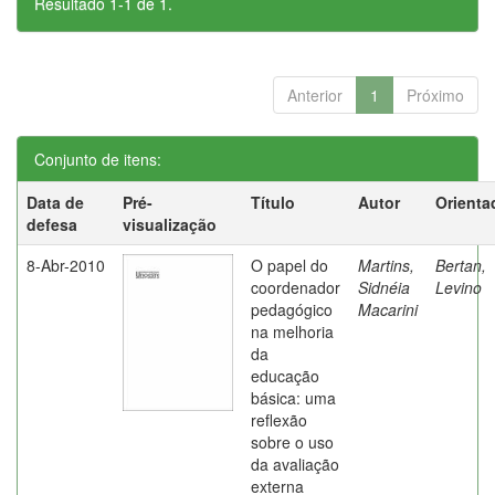
Resultado 1-1 de 1.
Anterior
1
Próximo
Conjunto de itens:
Data de
Pré-
Título
Autor
Orienta
defesa
visualização
8-Abr-2010
O papel do
Martins,
Bertan,
coordenador
Sidnéia
Levino
pedagógico
Macarini
na melhoria
da
educação
básica: uma
reflexão
sobre o uso
da avaliação
externa