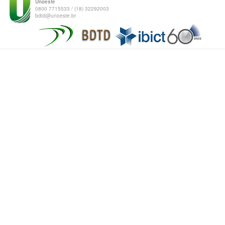
Unoeste
0800 7715533 / (18) 32292003
bdtd@unoeste.br