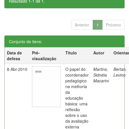
Resultado 1-1 de 1.
Anterior
1
Próximo
Conjunto de itens:
Data de
Pré-
Título
Autor
Orienta
defesa
visualização
8-Abr-2010
O papel do
Martins,
Bertan,
coordenador
Sidnéia
Levino
pedagógico
Macarini
na melhoria
da
educação
básica: uma
reflexão
sobre o uso
da avaliação
externa