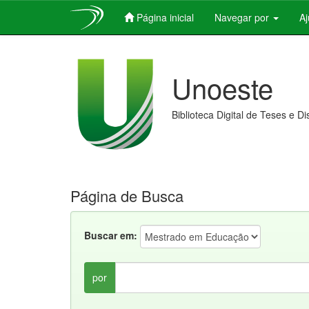
Página inicial
Navegar por
A
Skip
navigation
Unoeste
Biblioteca Digital de Teses e D
Página de Busca
Buscar em:
por