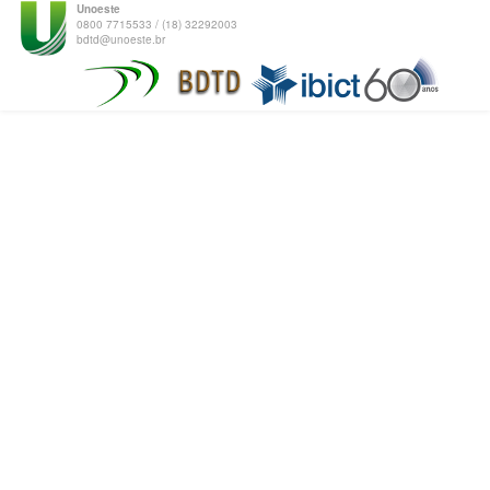
Unoeste
0800 7715533 / (18) 32292003
bdtd@unoeste.br