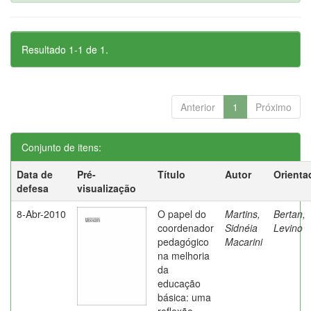
Resultado 1-1 de 1.
Anterior
1
Próximo
Conjunto de itens:
Data de
Pré-
Título
Autor
Orienta
defesa
visualização
8-Abr-2010
O papel do
Martins,
Bertan,
coordenador
Sidnéia
Levino
pedagógico
Macarini
na melhoria
da
educação
básica: uma