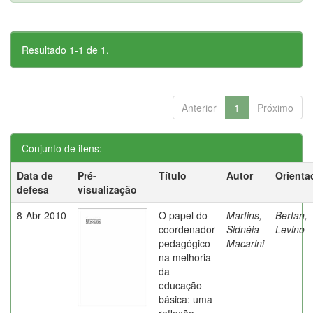
Resultado 1-1 de 1.
Anterior
1
Próximo
Conjunto de itens:
Data de
Pré-
Título
Autor
Orienta
defesa
visualização
8-Abr-2010
O papel do
Martins,
Bertan,
coordenador
Sidnéia
Levino
pedagógico
Macarini
na melhoria
da
educação
básica: uma