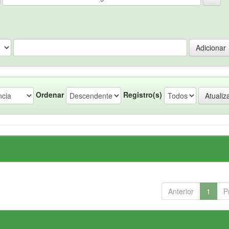
Ordenar
Registro(s)
Anterior
1
P