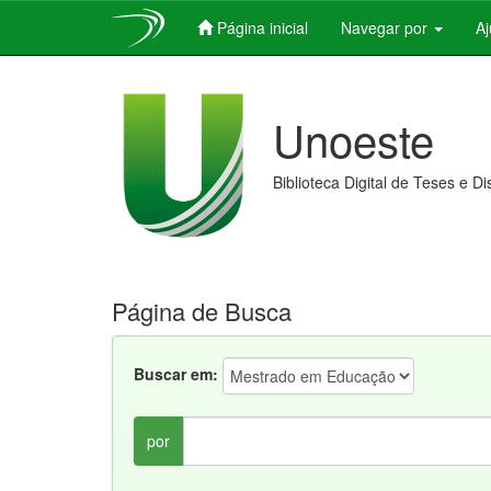
Página inicial
Navegar por
A
Skip
navigation
Unoeste
Biblioteca Digital de Teses e D
Página de Busca
Buscar em:
por