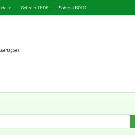
juda
Sobre o TEDE
Sobre a BDTD
issertações