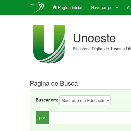
Página inicial
Navegar por
A
Skip
navigation
Unoeste
Biblioteca Digital de Teses e D
Página de Busca
Buscar em:
por