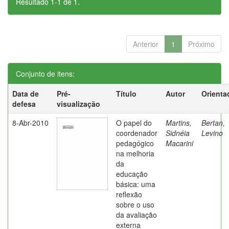
Resultado 1-1 de 1.
Anterior
1
Próximo
Conjunto de itens:
Data de
Pré-
Título
Autor
Orienta
defesa
visualização
8-Abr-2010
O papel do
Martins,
Bertan,
coordenador
Sidnéia
Levino
pedagógico
Macarini
na melhoria
da
educação
básica: uma
reflexão
sobre o uso
da avaliação
externa