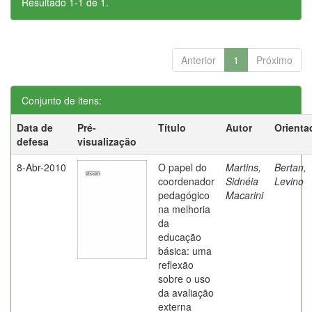
Resultado 1-1 de 1.
Anterior
1
Próximo
Conjunto de itens:
Data de
Pré-
Título
Autor
Orienta
defesa
visualização
8-Abr-2010
O papel do
Martins,
Bertan,
coordenador
Sidnéia
Levino
pedagógico
Macarini
na melhoria
da
educação
básica: uma
reflexão
sobre o uso
da avaliação
externa