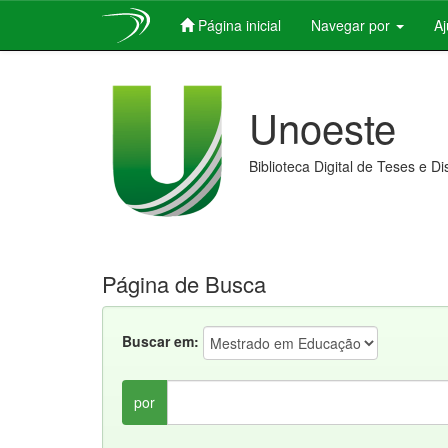
Página inicial
Navegar por
A
Skip
navigation
Unoeste
Biblioteca Digital de Teses e D
Página de Busca
Buscar em:
por