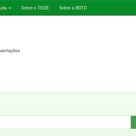
juda
Sobre o TEDE
Sobre a BDTD
issertações