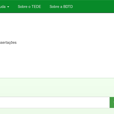
juda
Sobre o TEDE
Sobre a BDTD
issertações