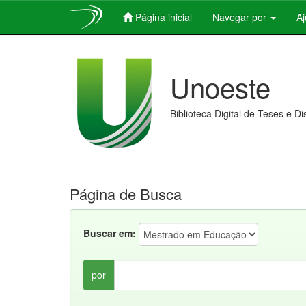
Página inicial
Navegar por
A
Skip
navigation
Unoeste
Biblioteca Digital de Teses e D
Página de Busca
Buscar em:
por