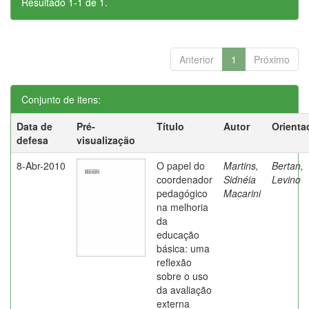
Resultado 1-1 de 1.
Anterior
1
Próximo
Conjunto de itens:
Data de
Pré-
Título
Autor
Orienta
defesa
visualização
8-Abr-2010
O papel do
Martins,
Bertan,
coordenador
Sidnéia
Levino
pedagógico
Macarini
na melhoria
da
educação
básica: uma
reflexão
sobre o uso
da avaliação
externa