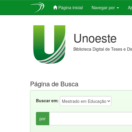
Página inicial
Navegar por
A
Skip
navigation
Unoeste
Biblioteca Digital de Teses e D
Página de Busca
Buscar em:
por