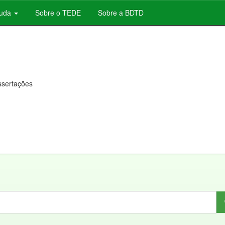
juda
Sobre o TEDE
Sobre a BDTD
issertações