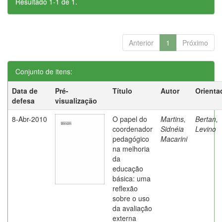
Resultado 1-1 de 1.
Anterior
1
Próximo
Conjunto de itens:
Data de
Pré-
Título
Autor
Orienta
defesa
visualização
8-Abr-2010
O papel do
Martins,
Bertan,
coordenador
Sidnéia
Levino
pedagógico
Macarini
na melhoria
da
educação
básica: uma
reflexão
sobre o uso
da avaliação
externa