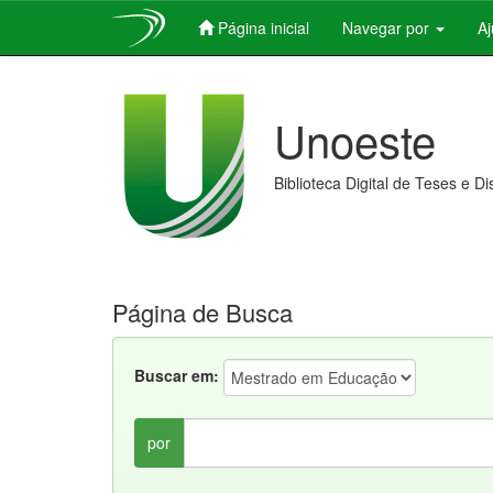
Página inicial
Navegar por
A
Skip
navigation
Unoeste
Biblioteca Digital de Teses e D
Página de Busca
Buscar em:
por