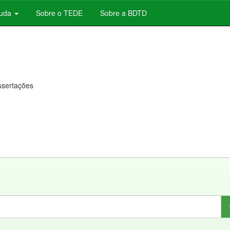
juda
Sobre o TEDE
Sobre a BDTD
issertações