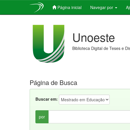
Página inicial
Navegar por
A
Skip
navigation
Unoeste
Biblioteca Digital de Teses e D
Página de Busca
Buscar em:
por