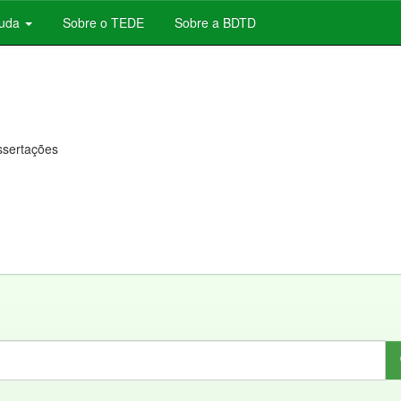
juda
Sobre o TEDE
Sobre a BDTD
issertações