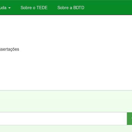
juda
Sobre o TEDE
Sobre a BDTD
issertações