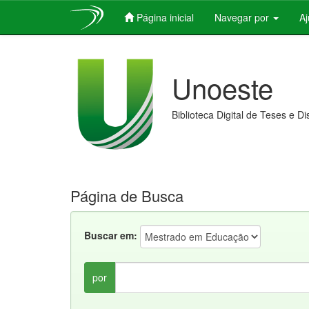
Página inicial
Navegar por
A
Skip
navigation
Unoeste
Biblioteca Digital de Teses e D
Página de Busca
Buscar em:
por