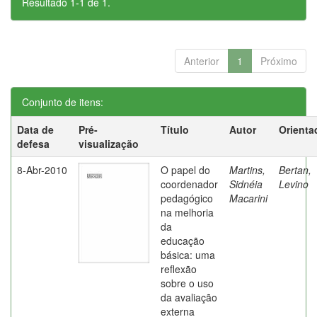
Resultado 1-1 de 1.
Anterior
1
Próximo
Conjunto de itens:
Data de
Pré-
Título
Autor
Orienta
defesa
visualização
8-Abr-2010
O papel do
Martins,
Bertan,
coordenador
Sidnéia
Levino
pedagógico
Macarini
na melhoria
da
educação
básica: uma
reflexão
sobre o uso
da avaliação
externa