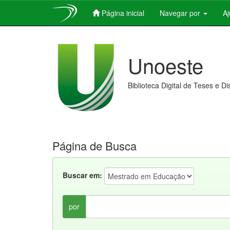
Página inicial
Navegar por
A
Skip
navigation
Unoeste
Biblioteca Digital de Teses e D
Página de Busca
Buscar em:
por