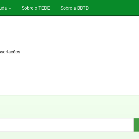
juda
Sobre o TEDE
Sobre a BDTD
issertações