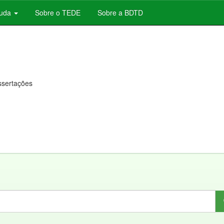
juda
Sobre o TEDE
Sobre a BDTD
issertações