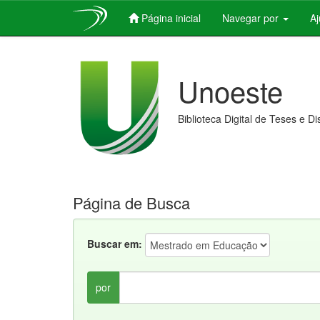
Página inicial
Navegar por
A
Skip
navigation
Unoeste
Biblioteca Digital de Teses e D
Página de Busca
Buscar em:
por