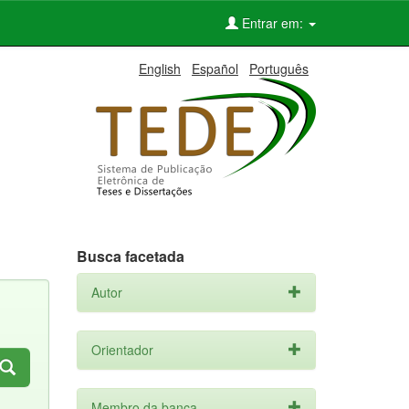
Entrar em:
English
Español
Português
Busca facetada
Autor
Orientador
Membro da banca