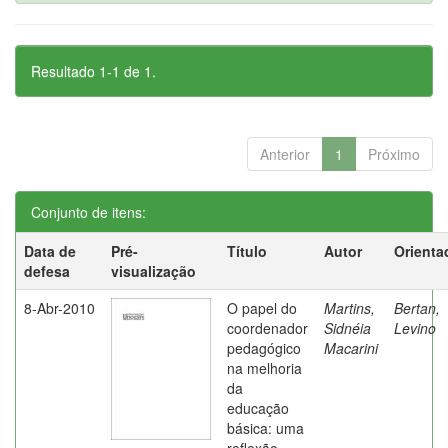
Resultado 1-1 de 1.
Anterior
1
Próximo
Conjunto de itens:
Data de
Pré-
Título
Autor
Orienta
defesa
visualização
8-Abr-2010
O papel do
Martins,
Bertan,
coordenador
Sidnéia
Levino
pedagógico
Macarini
na melhoria
da
educação
básica: uma