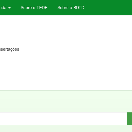
juda
Sobre o TEDE
Sobre a BDTD
issertações