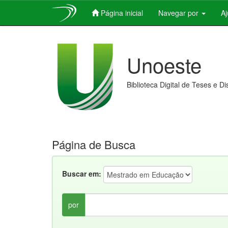
Página inicial
Navegar por
A
Skip
navigation
Unoeste
Biblioteca Digital de Teses e D
Página de Busca
Buscar em:
por