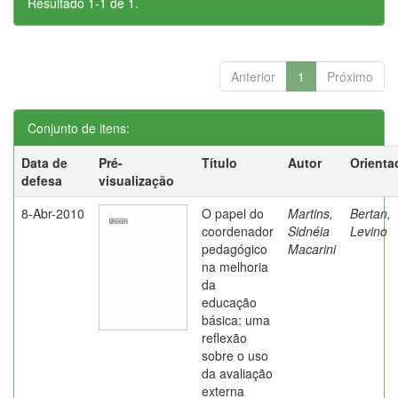
Resultado 1-1 de 1.
Anterior
1
Próximo
Conjunto de itens:
Data de
Pré-
Título
Autor
Orienta
defesa
visualização
8-Abr-2010
O papel do
Martins,
Bertan,
coordenador
Sidnéia
Levino
pedagógico
Macarini
na melhoria
da
educação
básica: uma
reflexão
sobre o uso
da avaliação
externa