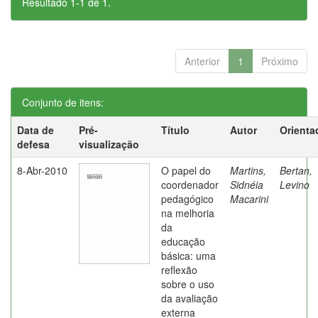
Resultado 1-1 de 1.
Anterior
1
Próximo
Conjunto de itens:
Data de
Pré-
Título
Autor
Orienta
defesa
visualização
8-Abr-2010
O papel do
Martins,
Bertan,
coordenador
Sidnéia
Levino
pedagógico
Macarini
na melhoria
da
educação
básica: uma
reflexão
sobre o uso
da avaliação
externa