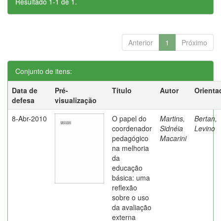
Resultado 1-1 de 1.
Anterior
1
Próximo
Conjunto de itens:
Data de
Pré-
Título
Autor
Orienta
defesa
visualização
8-Abr-2010
O papel do
Martins,
Bertan,
coordenador
Sidnéia
Levino
pedagógico
Macarini
na melhoria
da
educação
básica: uma
reflexão
sobre o uso
da avaliação
externa