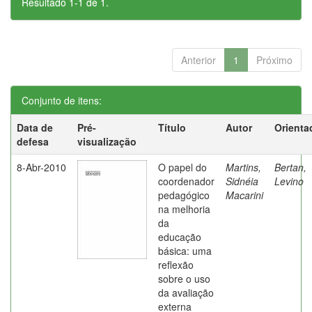
Resultado 1-1 de 1.
Anterior
1
Próximo
Conjunto de itens:
Data de
Pré-
Título
Autor
Orienta
defesa
visualização
8-Abr-2010
O papel do
Martins,
Bertan,
coordenador
Sidnéia
Levino
pedagógico
Macarini
na melhoria
da
educação
básica: uma
reflexão
sobre o uso
da avaliação
externa