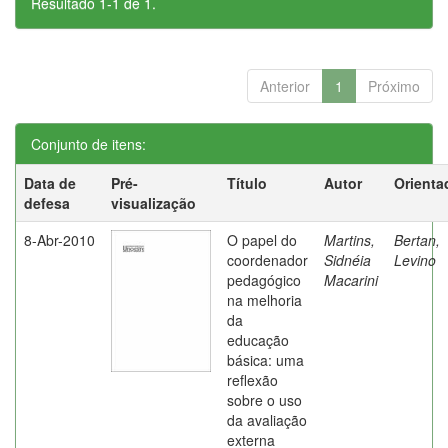
Resultado 1-1 de 1.
Anterior
1
Próximo
Conjunto de itens:
Data de
Pré-
Título
Autor
Orienta
defesa
visualização
8-Abr-2010
O papel do
Martins,
Bertan,
coordenador
Sidnéia
Levino
pedagógico
Macarini
na melhoria
da
educação
básica: uma
reflexão
sobre o uso
da avaliação
externa