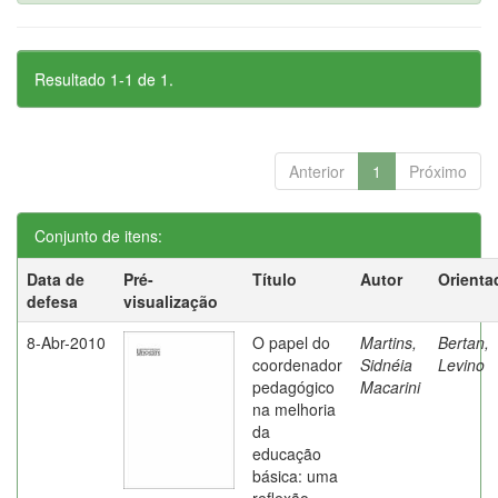
Resultado 1-1 de 1.
Anterior
1
Próximo
Conjunto de itens:
Data de
Pré-
Título
Autor
Orienta
defesa
visualização
8-Abr-2010
O papel do
Martins,
Bertan,
coordenador
Sidnéia
Levino
pedagógico
Macarini
na melhoria
da
educação
básica: uma